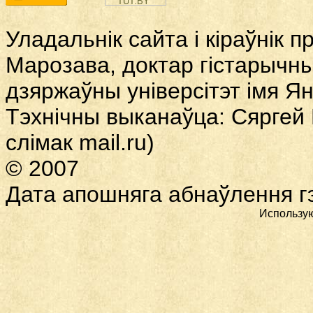
Уладальнік сайта і кіраўнік 
Марозава, доктар гістарычны
дзяржаўны універсітэт імя Ян
Тэхнічны выканаўца: Сяргей
слімак
mail.ru)
© 2007
Дата
апошняга абнаўлення гэ
Использу