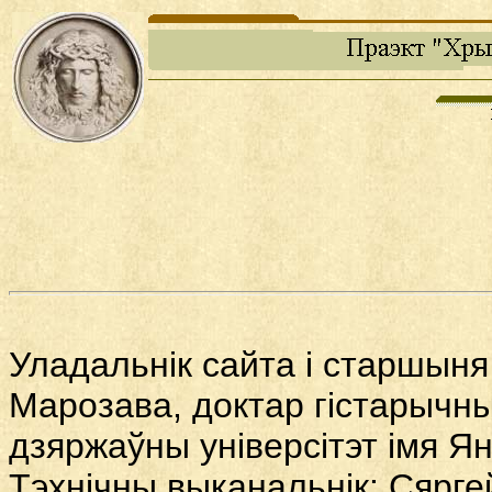
Уладальнік сайта і старшыня
Марозава, доктар гістарычны
дзяржаўны універсітэт імя Ян
Тэхнічны выканальнік: Сярге