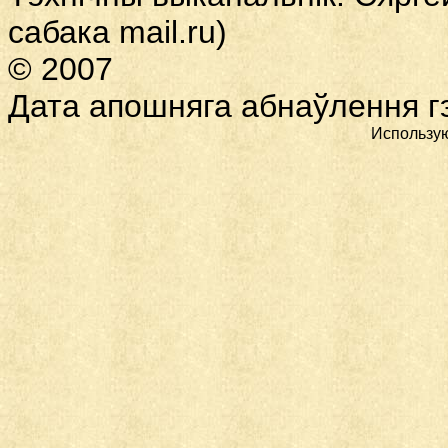
сабака
mail.ru)
© 2007
Дата
апошняга абнаўлення гэ
Использу