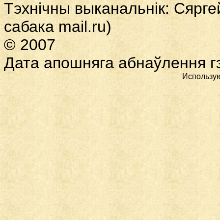
Тэхнічны выканальнік: Сярге
сабака
mail.ru)
© 2007
Дата
апошняга абнаўлення гэ
Использу