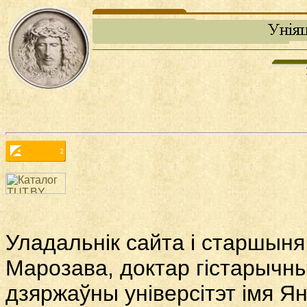
Уладальнік сайта і старшыня
Марозава, доктар гістарычны
дзяржаўны універсітэт імя Ян