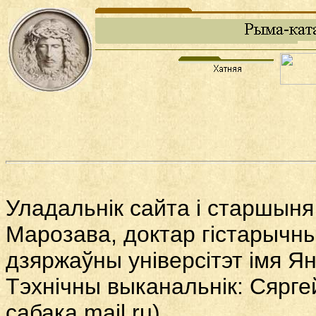
Уладальнік сайта і старшыня
Марозава, доктар гістарычны
дзяржаўны універсітэт імя Ян
Тэхнічны выканальнік: Сярге
сабака
mail.ru)