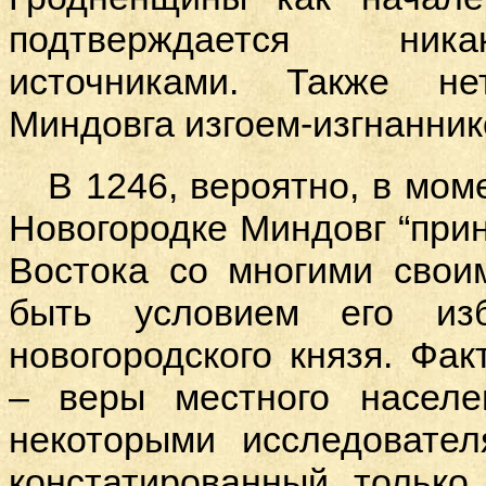
подтверждается ник
источниками. Также не
Миндовга изгоем-изгнанник
В
1246, вероятно, в мом
Новогородке Миндовг “прин
Востока со многими свои
быть условием его из
новогородского князя. Фак
– веры местного населе
некоторыми исследовате
констатированный только