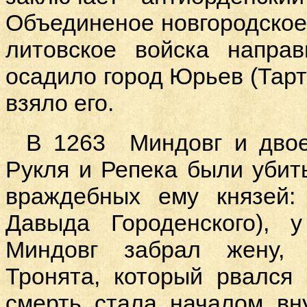
Объединеное новгородское,
литовское войска напра
осадило город Юрьев (Тарт
взяло его.
В 1263 Миндовг и двое
Рукля и Репека были убиты
враждебных ему князей:
Давыда Городенского), 
Миндовг забрал жену, 
Тронята, который рвался
смерть стала началом вн