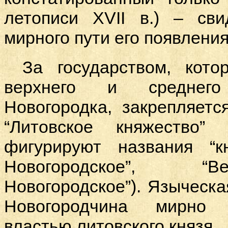
летописи ХVII в.) – сви
мирного пути его появления
За государством, кот
верхнего и среднего
Новогородка, закрепляетс
“Литовское княжество”
фигурируют названия “к
Новогородское”, “В
Новогородское”). Языческа
Новогородчина мирно 
властью литовского князя.