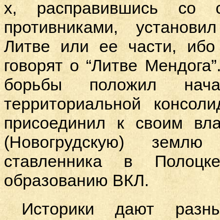
х, расправившись со с
противниками, установил
Литве или ее части, ибо
говорят о
“Литве Мендога”
борьбы положил нача
территориальной консол
присоединил к своим вл
(Новогрудскую) земл
ставленника в Полоцк
образованию ВКЛ.
Историки дают разн