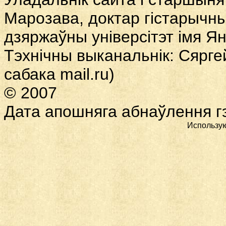
Марозава, доктар гістарычны
дзяржаўны універсітэт імя Ян
Тэхнічны выканальнік: Сярге
сабака
mail.ru)
© 2007
Дата
апошняга абнаўлення гэ
Использу