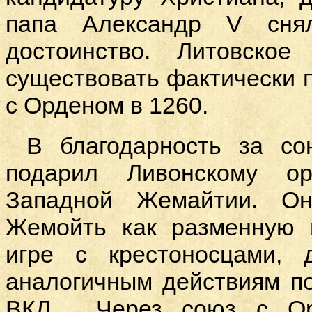
папа Александр V сня
достоинство. Литовское
существовать фактически 
с Орденом в 1260.
В благодарность за с
подарил Ливонскому о
Западной Жемайтии. Он
Жемойть как разменную 
игре с крестоносцами,
аналогичным действиям п
ВКЛ. Через союз с Ор