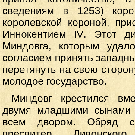
сведениям в 1253) коро
королевской короной, пр
Иннокентием
IV
. Этот д
Миндовга, которым уда
согласием принять западны
перетянуть на свою сторон
молодое государство.
Миндовг крестился вм
двумя младшими сынами 
всем двором. Обряд с
пресвитер Ливонског