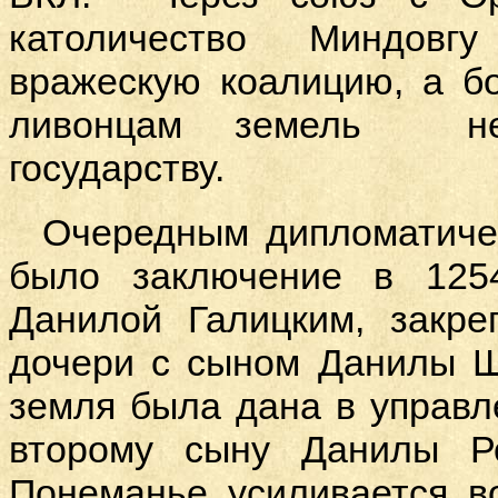
католичество Миндовг
вражескую коалицию, а б
ливонцам земель не
государству.
Очередным дипломатиче
было заключение в 125
Данилой Галицким, закре
дочери с сыном Данилы Ш
земля была дана в управ
второму сыну Данилы Ро
Понеманье усиливается в