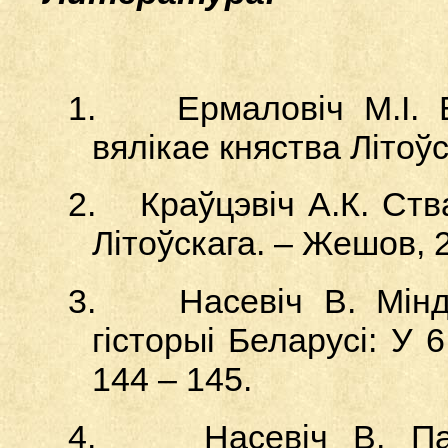
1.
Ермаловіч М.І.
вялікае княства Літоўс
2.
Краўцэвіч А.К. Ств
Літоўскага. – Жешов, 
3.
Насевіч В. Мін
г
і
сторыі Беларус
і
: У 6
1
44
– 1
45
.
4.
Насевіч В. Па