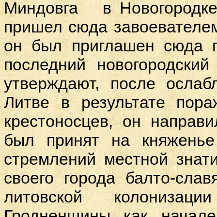
Миндовга в Новогородке.
пришел сюда завоевателем
он был приглашен сюда п
последний новогородский
утверждают, после ослаб
Литве в результате пора
крестоносцев, он направи
был принят на княженье
стремлений местной знат
своего города балто-слав
литовской колонизац
Гродненщины как начал