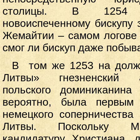
столицы. В 1254 
новоиспеченному бискупу 
Жемайтии – самом логове 
смог ли бискуп даже побыва
В том же 1253 на должн
Литвы» гнезненский а
польского доминиканина
вероятно, была первым 
немецкого соперничества
Литвы. Поскольку Ми
кандидатуру Христиана, 