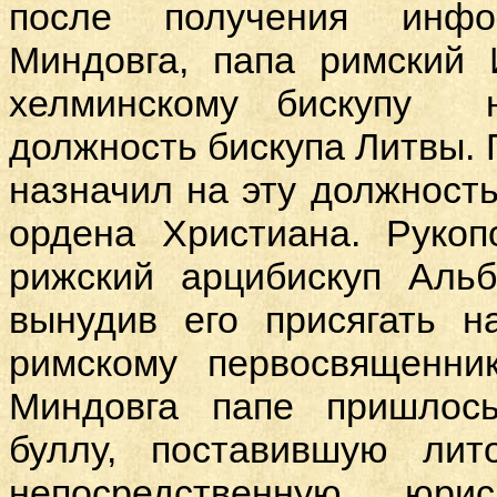
после получения инф
Миндовга, папа римский 
хелминскому бискупу н
должность бискупа Литвы. 
назначил на эту должность
ордена Христиана. Рукоп
рижский арцибискуп Аль
вынудив его присягать н
римскому первосвященни
Миндовга папе пришлос
буллу, поставившую лит
непосредственную юрис