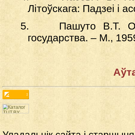
Літоўскага: Падзеі і ас
5.
Пашуто В.Т. О
государства. – М., 195
Аўт
Уладальнік сайта і старшыня