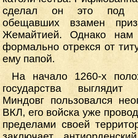
сделал он это под д
обещавших взамен приз
Жемайтией. Однако нам 
формально отрекся от титу
ему папой.
На начало 1260-х поло
государства выглядит 
Миндовг пользовался нео
ВКЛ, его войска уже прово
пределами своей террито
заключает антиорденски