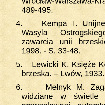
Wrocław-Warszawa-Kra
489-495
.
4.
Kempa T. Unijne
Wasyla Ostrogski
zawarcia unii brzesk
1998. - S. 33-48.
5.
Lewicki K. Księże K
brzeska. – Lwów, 1933.
6.
Mełnyk M. Zagad
widziane w świetle p