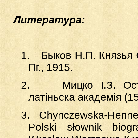
Литература:
1.
Быков Н.П. Князья
Пг., 1915.
2.
М
ицко
І.З. Ос
латіньска академія (15
3.
Chynczewska-Hennel 
Polski słownik biogra