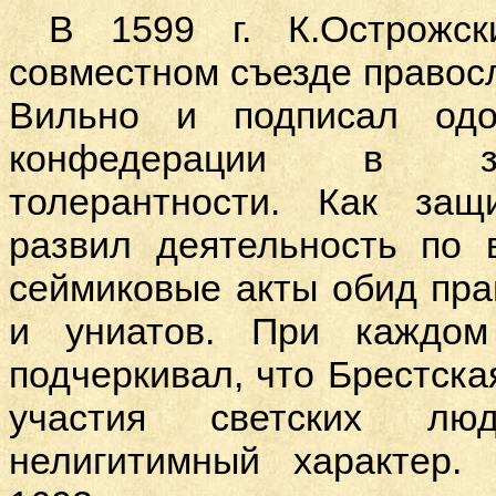
В 1599 г. К.Острожс
совместном съезде правосл
Вильно и подписал од
конфедерации в
толерантности
. Как защи
развил деятельность по 
сеймиковые акты обид пра
и униатов. При каждом
подчеркивал, что Брестска
участия светских лю
нелигитимный характер.