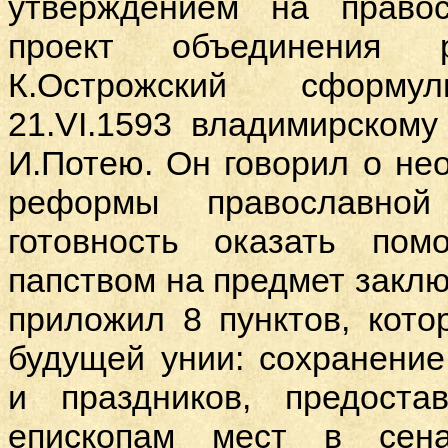
утверждением на право
проект объединения р
К.Острожский сформул
21.
VI
.1593 владимирскому
И.Потею. Он говорил о не
реформы православной
готовность оказать по
папством на предмет заклю
приложил 8 пунктов, кот
будущей унии: сохранени
и праздников, предоста
епископам мест в сена