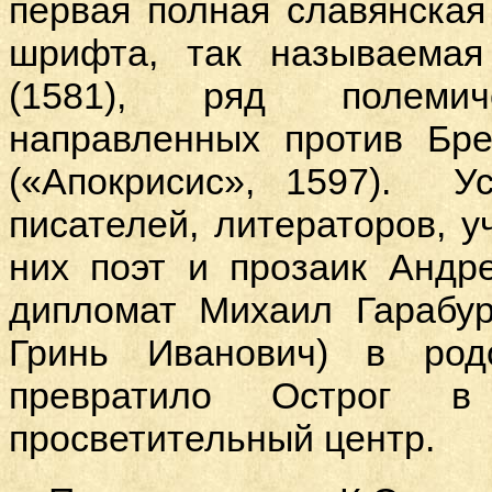
первая полная
славянска
шрифта, так называемая
(1581), ряд полемиче
направленных против Бре
(«Апокрисис», 1597). У
писателей, литераторов, у
них поэт и прозаик Андр
дипломат Михаил Гарабу
Гринь Иванович) в род
превратило Острог в 
просветительный центр.