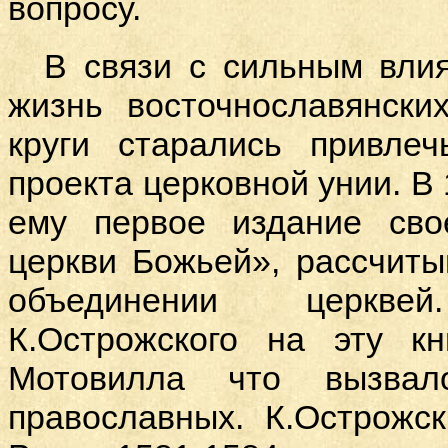
вопросу.
В связи с сильным вли
жизнь восточнославянски
круги старались привле
проекта церковной унии. В
ему первое издание сво
церкви Божьей», рассчиты
объединении церкв
К.Острожского на эту к
Мотовил
л
а что вызвал
православных. К.Острожс