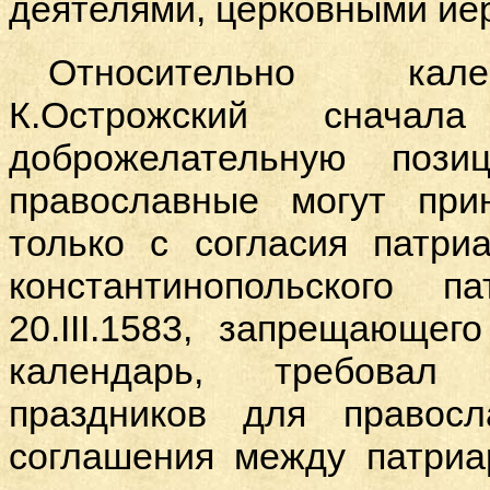
деятелями, церковными ие
Относительно кал
К.Острожский сначал
доброжелательную пози
православные могут при
только с согласия патри
константинопольского 
20.
III
.1583, запрещающег
календарь, требовал
праздников для правос
соглашения между патриа