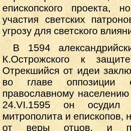
епископского проекта, 
участия светских патрон
угрозу для светского влиян
В 1594 александрийс
К.Острожского к защит
Отрекшийся от идеи заклю
во главе оппозиции 
православному населению
24.
VI
.1595 он осудил 
митрополита и епископов, 
от веры отцов, и п