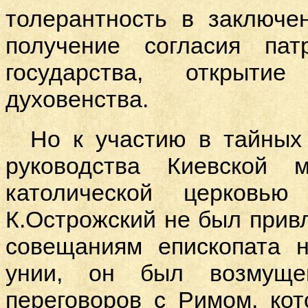
толерантность в заключе
получение согласия пат
государства, открыт
духовенства.
Но к участию в тайных
руководства Киевской 
католической церковь
К.Острожский не был прив
совещаниям епископата 
унии, он был возмущ
переговоров с Римом, ко