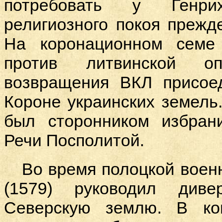
потребовать у Генри
религиозного покоя прежде
На коронационном семе
против литвинской оп
возвращения ВКЛ присое
Короне украинских земель.
был сторонником избран
Речи Посполитой.
Во время полоцкой воен
(1579) руководил див
Северскую землю. В ко