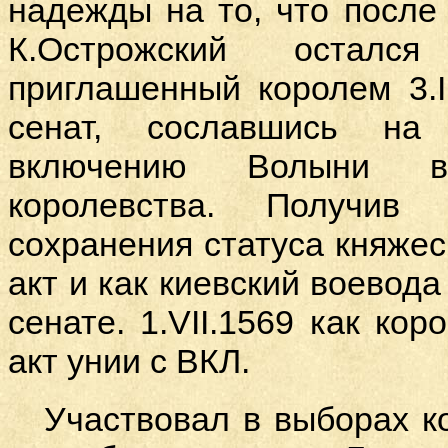
надежды на то, что после
К.Острожский остал
приглашенный королем 3.
I
сенат, сославшись на 
включению Волыни в
королевства. Получив
сохранения статуса княжес
акт и как киевский воевода
сенате. 1.
VII
.1569 как кор
акт унии с ВКЛ.
Участвовал в выборах к