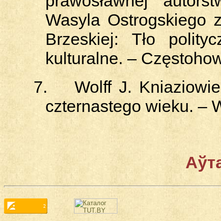
prawosławnej autorst
Wasyla Ostrogskiego 
Brzeskiej: Tło polity
kulturalne. – Częstohow
7.
Wolff J. Kniaziowi
czternastego wieku. – 
Аўт