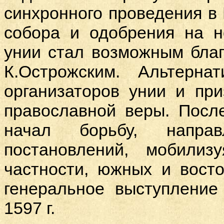
синхронного проведения в 
собора и одобрения на н
унии стал возможным благ
К.Ос
т
рожским.
А
льтерна
организаторов унии и пр
православной веры. Посл
начал борьбу, напра
постановлений, мобили
частности, южных и восто
генеральное выступление
1597 г.