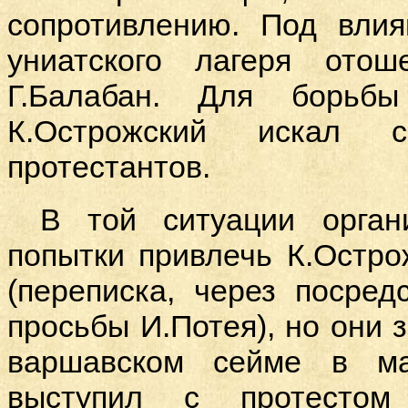
сопротивлению. Под влия
униатского лагеря отош
Г.Балабан. Для борьб
К.Острожский искал 
протестантов.
В той ситуации орган
попытки привлечь К.Остро
(переписка, через посред
просьбы И.Потея), но они 
варшавском сейме в ма
выступил с протестом