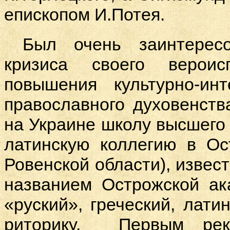
епископом И.Потея.
Был очень заинтерес
кризиса своего верои
повышения культурно-инт
православного духовенств
на Украине школу высшего 
латинскую коллегию в Ост
Ровенской области), извес
названием Острожской ак
«руский», греческий, латин
риторику. Первым рек