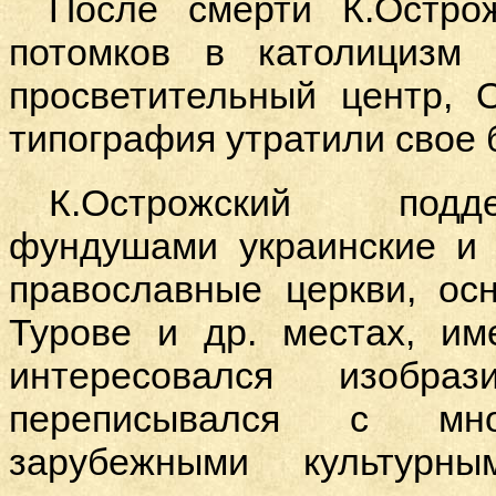
После смерти К.Остро
потомков в католицизм 
просветительный центр, 
типография утратили свое 
К.Острожский под
фундушами украинские и 
православные церкви, ос
Турове и др. местах, им
интересовался изобраз
переписывался с мн
зарубежными культурн