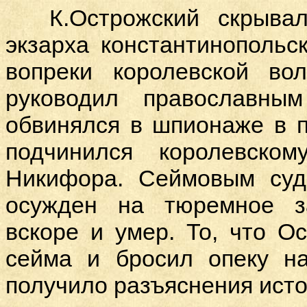
К.Острожский скрыва
экзарха константинопольск
вопреки королевской в
руководил православны
обвинялся в шпионаже в п
подчинился королевско
Никифора. Сеймовым суд
осужден на тюремное з
вскоре и умер. То, что Ос
сейма и бросил опеку н
получило разъяснения исто