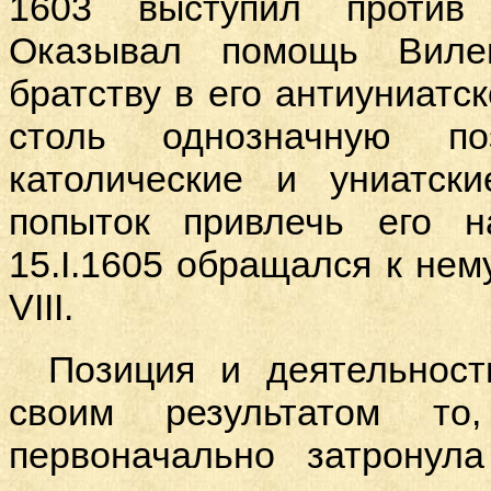
1603 выступил против 
Оказывал помощь Вилен
братству в его антиуниатс
столь однозначную поз
католические и униатск
попыток привлечь его 
15.
I
.1605 обращался к нем
VIII
.
Позиция и деятельност
своим результатом то
первоначально затронул