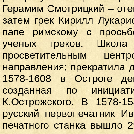
Герамим Смотрицкий – оте
затем грек Кирилл Лукарис
папе римскому с просьб
ученых греков. Школа
просветительным центр
направления; прекратила д
1578-1608 в Остроге де
созданная по инициа
К.Острожского. В 1578-1
русский первопечатник И
печатного станка вышло 2