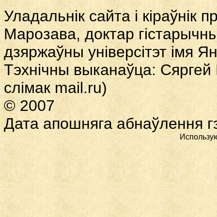
Уладальнік сайта і кіраўнік 
Марозава, доктар гістарычны
дзяржаўны універсітэт імя Ян
Тэхнічны выканаўца: Сяргей
слімак
mail.ru)
© 2007
Дата
апошняга абнаўлення гэ
Использу