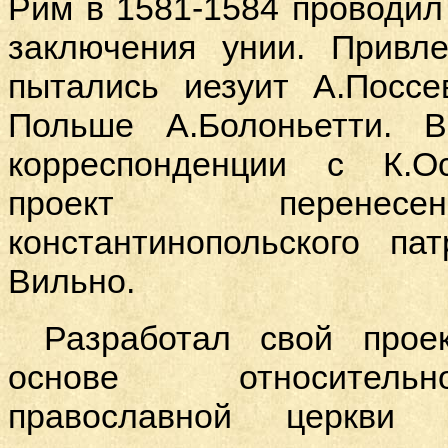
Рим в 1581-1584 проводил
заключения унии. Привл
пытались иезуит А.Поссе
Польше А.Болоньетти. 
корреспонденции с К.О
проект перенесе
константинопольского п
Вильно.
Разработал свой прое
основе относительн
православной церкви